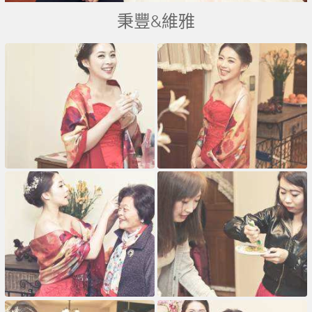
秉豐&維雅